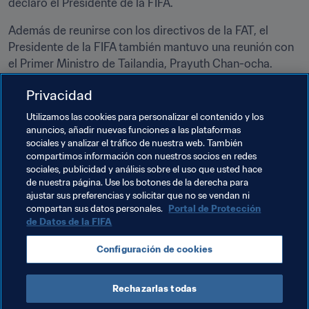
declaró el Presidente de la FIFA.
Además de reunirse con los directivos de la FAT, el 
Presidente de la FIFA también mantuvo una reunión con 
el Primer Ministro de Tailandia, Prayuth Chan-ocha.
Tailandia albergó dos competiciones de la FIFA en 
Privacidad
fechas precedentes: la segunda edición de la Copa 
Utilizamos las cookies para personalizar el contenido y los
Mundial Femenina Sub-20 de la FIFA (entonces Sub-19) 
anuncios, añadir nuevas funciones a las plataformas
en 2004, así como la última edición de la Copa Mundial 
sociales y analizar el tráfico de nuestra web. También
de Fútsal de la FIFA en 2012.‎
compartimos información con nuestros socios en redes
sociales, publicidad y análisis sobre el uso que usted hace
de nuestra página. Use los botones de la derecha para
ajustar sus preferencias y solicitar que no se vendan ni
Temas relacionados
compartan sus datos personales.
Portal de Protección
de Datos de la FIFA
Presidente de la FIFA
Organización
Thailand
Configuración de cookies
AFC
Rechazarlas todas