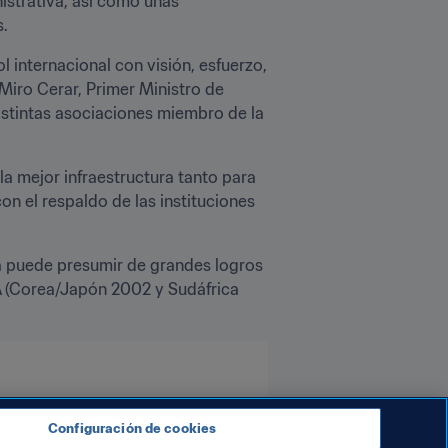
strativa, así como unas 
s.
 internacional con visión, esfuerzo, 
Miro Cerar, Primer Ministro de 
istintas asociaciones miembro de la 
 mejor infraestructura tanto para 
n el respaldo de las instituciones 
a puede presumir de grandes logros 
A (Corea/Japón 2002 y Sudáfrica 
Configuración de cookies