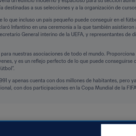
ena un edificio moderno y espacioso para su sección admini
ía destinadas a sus selecciones y a la organización de curso
 lo que incluso un país pequeño puede conseguir en el fútbol
eclaró Infantino en una ceremonia a la que también asistieron 
cretario General interino de la UEFA, y representantes de d
 para nuestras asociaciones de todo el mundo. Proporciona la
enes, y es un reflejo perfecto de lo que puede conseguirse co
útbol”.
991 y apenas cuenta con dos millones de habitantes, pero y
cional, con dos participaciones en la Copa Mundial de la FIF
.
ción
Slovenia
UEFA