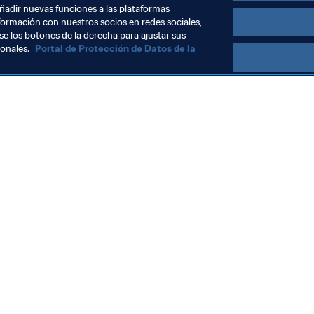
añadir nuevas funciones a las plataformas
formación con nuestros socios en redes sociales,
se los botones de la derecha para ajustar sus
sonales.
Portal de Protección de Datos de la
Visite también
Todos los temas y las noticias relacionadas con FIFA
Reportes y documentos
Fundación FIFA
FIFA Museum
Trabaja con nosotros