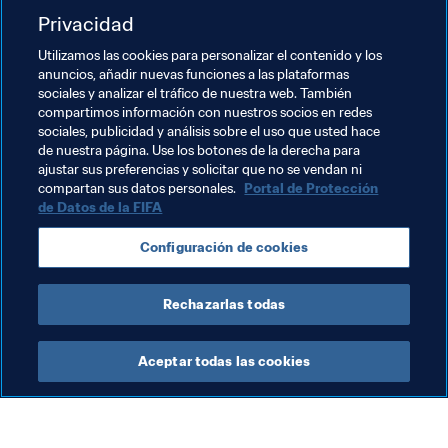
basándose en tres principios: más inversión, más 
Privacidad
impacto y más control.
Utilizamos las cookies para personalizar el contenido y los
anuncios, añadir nuevas funciones a las plataformas
Temas relacionados
sociales y analizar el tráfico de nuestra web. También
compartimos información con nuestros socios en redes
sociales, publicidad y análisis sobre el uso que usted hace
Programa Forward de la FIFA
de nuestra página. Use los botones de la derecha para
ajustar sus preferencias y solicitar que no se vendan ni
Presidente de la FIFA
Organización
compartan sus datos personales.
Portal de Protección
de Datos de la FIFA
Organización
Burundi
CAF
Configuración de cookies
New Caledonia
OFC
Rechazarlas todas
Aceptar todas las cookies