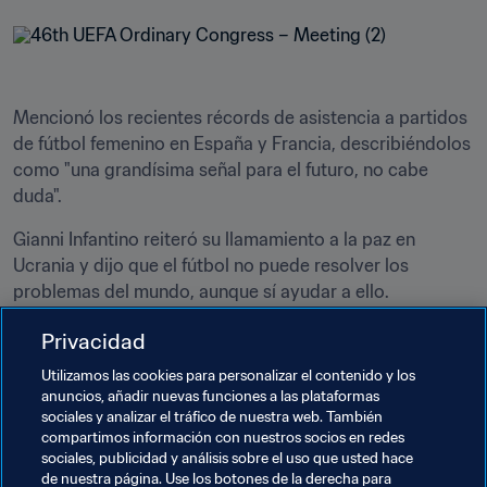
Mencionó los recientes récords de asistencia a partidos 
de fútbol femenino en España y Francia, describiéndolos 
como "una grandísima señal para el futuro, no cabe 
duda".
Gianni Infantino reiteró su llamamiento a la paz en 
Ucrania y dijo que el fútbol no puede resolver los 
problemas del mundo, aunque sí ayudar a ello.
"Necesitamos la paz, y cuando la paz llegue el fútbol 
Privacidad
tiene que estar ahí y estará en primera línea, para 
Utilizamos las cookies para personalizar el contenido y los
devolver la unidad y la solidaridad, para volver a unir a la 
anuncios, añadir nuevas funciones a las plataformas
gente: a los niños y a las niñas, a los jóvenes y a los 
sociales y analizar el tráfico de nuestra web. También
mayores, porque eso es lo que hace el fútbol", señaló.
compartimos información con nuestros socios en redes
sociales, publicidad y análisis sobre el uso que usted hace
de nuestra página. Use los botones de la derecha para