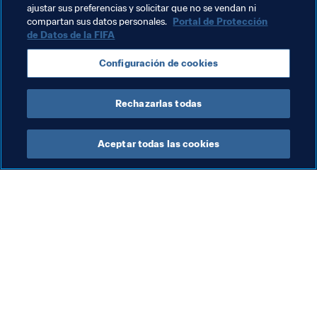
ajustar sus preferencias y solicitar que no se vendan ni
Temas relacionados
compartan sus datos personales.
Portal de Protección
de Datos de la FIFA
Presidente de la FIFA
Organización
Configuración de cookies
Organización
UEFA
Rechazarlas todas
Aceptar todas las cookies
La labor de la FIFA
Visite también
Legal
Todos los temas y las 
noticias relacionadas con 
Sistema de traspasos
FIFA
Fútbol femenino
Reportes y documentos