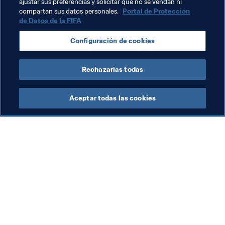
ajustar sus preferencias y solicitar que no se vendan ni
Temas relacionados
compartan sus datos personales.
Portal de Protección
de Datos de la FIFA
Presidente de la FIFA
Organización
Configuración de cookies
Organización
Scotland
UEFA
England
Rechazarlas todas
Aceptar todas las cookies
La labor de la FIFA
Visite también
Legal
Todos los temas y las 
noticias relacionadas con 
Sistema de traspasos
FIFA
Fútbol femenino
Reportes y documentos
Promoción del fútbol