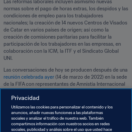
Las reformas laborales incluyen asimismo nuevas 
normas sobre el pago de horas extras, los despidos y las 
condiciones de empleo para los trabajadores 
nacionales; la creación de 14 nuevos Centros de Visados 
de Catar en varios países de origen; así como la 
creación de comisiones paritarias para facilitar la 
participación de los trabajadores en las empresas, en 
colaboración con la ICM, la ITF y el Sindicato Global 
UNI. 
Las conversaciones de hoy se producen después de una 
reunión celebrada ayer
 (14 de marzo de 2022) en la sede 
de la FIFA con representantes de Amnistía Internacional 
para abordar la situación de los trabajadores migrantes 
Privacidad
en Catar y, en particular, las últimas iniciativas 
emprendidas para ampliar la protección de los 
Utilizamos las cookies para personalizar el contenido y los
trabajadores del sector de los servicios.   
anuncios, añadir nuevas funciones a las plataformas
sociales y analizar el tráfico de nuestra web. También
compartimos información con nuestros socios en redes
Temas relacionados
sociales, publicidad y análisis sobre el uso que usted hace