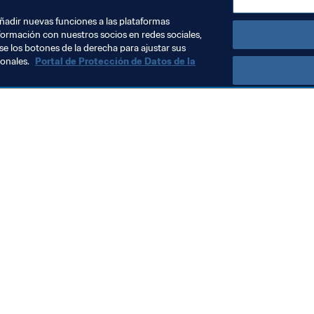
añadir nuevas funciones a las plataformas
formación con nuestros socios en redes sociales,
se los botones de la derecha para ajustar sus
sonales.
Portal de Protección de Datos de la
Visite también
Todos los temas y las noticias relacionadas con FIFA
Reportes y documentos
Fundación FIFA
FIFA Museum
Trabaja con nosotros