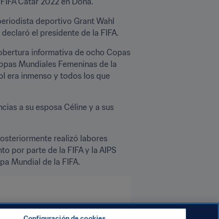
a FIFA Catar 2022 en Doha.
eriodista deportivo Grant Wahl 
declaró el presidente de la FIFA.
cobertura informativa de ocho Copas 
Copas Mundiales Femeninas de la 
l era inmenso y todos los que 
ias a su esposa Céline y a sus 
steriormente realizó labores 
 por parte de la FIFA y la AIPS 
a Mundial de la FIFA.
Configuración de cookies