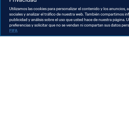
Utilizamos las cookies para personalizar el contenido y los anuncios, 
sociales y analizar el tráfico de nuestra web. También compartimos in
publicidad y análisis sobre el uso que usted hace de nuestra página. U
preferencias y solicitar que no se vendan ni compartan sus datos per
FIFA
La labor de la FIFA
Legal
Sistema de traspasos
Fútbol femenino
Promoción del fútbol
Innovación
Desarrollo del talento
Organización de los torneos
Sostenibilidad