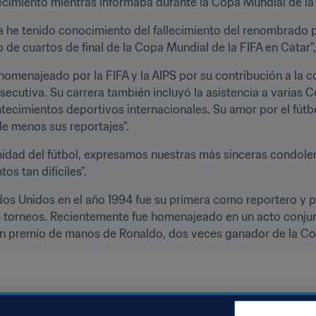
allecimiento mientras informaba durante la Copa Mundial de l
a he tenido conocimiento del fallecimiento del renombrado p
de cuartos de final de la Copa Mundial de la FIFA en Catar", 
 homenajeado por la FIFA y la AIPS por su contribución a la 
ecutiva. Su carrera también incluyó la asistencia a varias 
ecimientos deportivos internacionales. Su amor por el fútbo
e menos sus reportajes".
idad del fútbol, expresamos nuestras más sinceras condolenc
s tan difíciles".
os Unidos en el año 1994 fue su primera como reportero y po
s torneos. Recientemente fue homenajeado en un acto conjunto
n premio de manos de Ronaldo, dos veces ganador de la Cop
ción
Organización