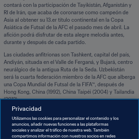
contará con la participación de Tayikistán, Afganistán y 
RI de Irán, que acaba de coronarse como campeón de 
Asia al obtener su 13.er título continental en la Copa 
Asiática de Futsal de la AFC el pasado mes de abril. La 
afición podrá disfrutar de esta alegre melodía antes, 
durante y después de cada partido.
Las ciudades anfitrionas son Tashkent, capital del país, 
Andiyán, situada en el Valle de Ferganá, y Bujará, centro 
neurálgico de la antigua Ruta de la Seda. Uzbekistán 
será la cuarta federación miembro de la AFC que alberga 
una Copa Mundial de Futsal de la FIFA™, después de 
Hong Kong, China (1992), China Taipéi (2004) y Tailandia 
(2012).
Privacidad
Inscríbase 
aquí
 para conseguir sus entradas.
Utilizamos las cookies para personalizar el contenido y los
anuncios, añadir nuevas funciones a las plataformas
Temas relacionados
sociales y analizar el tráfico de nuestra web. También
compartimos información con nuestros socios en redes