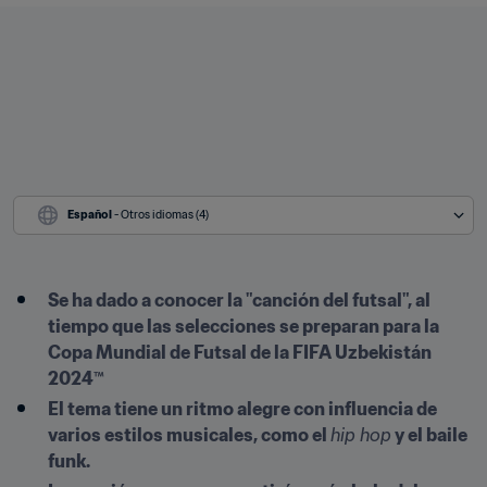
Español
 - Otros idiomas (4)
Se ha dado a conocer la "canción del futsal", al 
tiempo que las selecciones se preparan para la 
Copa Mundial de Futsal de la FIFA Uzbekistán 
2024™
El tema tiene un ritmo alegre con influencia de 
varios estilos musicales, como el 
hip hop
 y el baile 
funk.