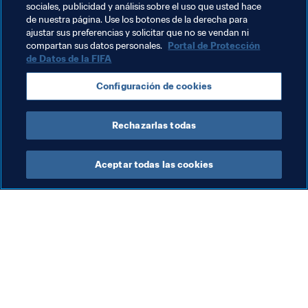
sociales, publicidad y análisis sobre el uso que usted hace
Organización
Organización
Uzbekistan
de nuestra página. Use los botones de la derecha para
ajustar sus preferencias y solicitar que no se vendan ni
AFC
compartan sus datos personales.
Portal de Protección
de Datos de la FIFA
Configuración de cookies
Rechazarlas todas
Copa Mundial de Futsal de la FIFA 
Aceptar todas las cookies
Uzbekistán 2024™