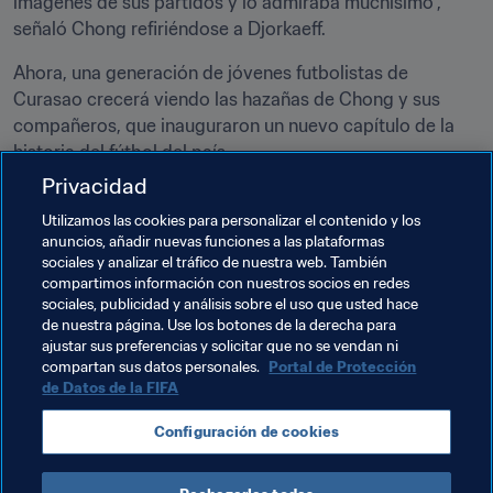
imágenes de sus partidos y lo admiraba muchísimo", 
señaló Chong refiriéndose a Djorkaeff.
Ahora, una generación de jóvenes futbolistas de 
Curasao crecerá viendo las hazañas de Chong y sus 
compañeros, que inauguraron un nuevo capítulo de la 
historia del fútbol del país.
Privacidad
Temas relacionados
Utilizamos las cookies para personalizar el contenido y los
anuncios, añadir nuevas funciones a las plataformas
sociales y analizar el tráfico de nuestra web. También
Organización de torneos
Organización
compartimos información con nuestros socios en redes
sociales, publicidad y análisis sobre el uso que usted hace
FIFA Legends
Copa Mundial de la FIFA 2026™
de nuestra página. Use los botones de la derecha para
ajustar sus preferencias y solicitar que no se vendan ni
Curaçao
Concacaf
France
UEFA
compartan sus datos personales.
Portal de Protección
de Datos de la FIFA
Configuración de cookies