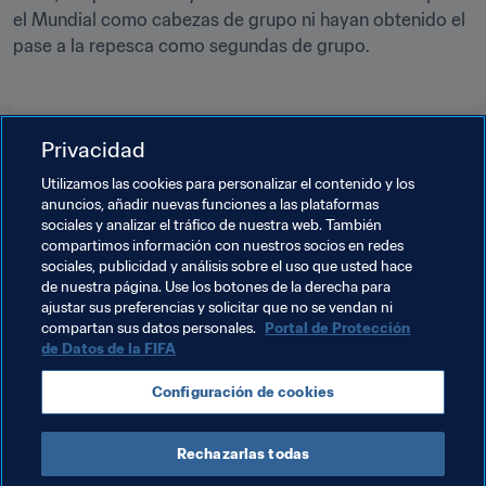
el Mundial como cabezas de grupo ni hayan obtenido el 
pase a la repesca como segundas de grupo.

Temas relacionados
Privacidad
Utilizamos las cookies para personalizar el contenido y los
Organización
Organización
anuncios, añadir nuevas funciones a las plataformas
sociales y analizar el tráfico de nuestra web. También
Copa Mundial de la FIFA 2026™
England
compartimos información con nuestros socios en redes
sociales, publicidad y análisis sobre el uso que usted hace
UEFA
France
Italy
Switzerland
de nuestra página. Use los botones de la derecha para
ajustar sus preferencias y solicitar que no se vendan ni
Georgia
Poland
Albania
compartan sus datos personales.
Portal de Protección
de Datos de la FIFA
Configuración de cookies
Rechazarlas todas