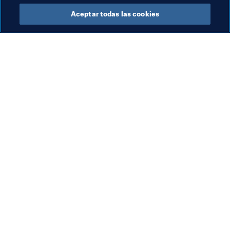
Organización
Aceptar todas las cookies
Org
Organización
Co
Organización
8 a