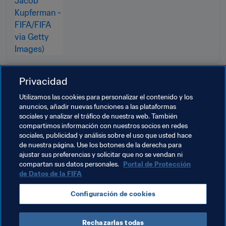
Privacidad
Temas relacionados
Utilizamos las cookies para personalizar el contenido y los
anuncios, añadir nuevas funciones a las plataformas
sociales y analizar el tráfico de nuestra web. También
Organización de torneos
Organización
compartimos información con nuestros socios en redes
sociales, publicidad y análisis sobre el uso que usted hace
Organización
Copa Mundial de la FIFA 2026™
de nuestra página. Use los botones de la derecha para
ajustar sus preferencias y solicitar que no se vendan ni
USA
Concacaf
compartan sus datos personales.
Portal de Protección
de Datos de la FIFA
Configuración de cookies
Rechazarlas todas