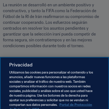
La reunión se desarrolló en un ambiente positivo y 
constructivo, y tanto la FIFA como la Federación de 
Fútbol de la RI de Irán reafirmaron su compromiso de 
continuar cooperando. Los esfuerzos seguirán 
centrados en resolver los asuntos pendientes y 
garantizar que la selección iraní pueda competir de 
forma segura, sin contratiempos y en las mejores 
condiciones posibles durante todo el torneo.
Privacidad
Utilizamos las cookies para personalizar el contenido y los
anuncios, añadir nuevas funciones a las plataformas
Temas relacionados
sociales y analizar el tráfico de nuestra web. También
compartimos información con nuestros socios en redes
sociales, publicidad y análisis sobre el uso que usted hace
Organización de torneos
Organización
de nuestra página. Use los botones de la derecha para
ajustar sus preferencias y solicitar que no se vendan ni
Copa Mundial de la FIFA 2026™
IR Iran
AFC
compartan sus datos personales.
Portal de Protección