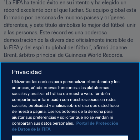
"La FIFA ha tenido éxito en su intento y ha elegido un 
récord excelente por el que luchar. Su equipo global está 
formado por personas de muchos países y orígenes 
diferentes, y este título simboliza lo mejor del fútbol: unir 
a las personas. Este récord es una poderosa 
demostración de la diversidad oficialmente increíble de 
la FIFA y del espíritu global del fútbol", afirmó Joanne 
Brent, árbitro principal de Guinness World Records.
Privacidad
Utilizamos las cookies para personalizar el contenido y los
anuncios, añadir nuevas funciones a las plataformas
Temas relacionados
sociales y analizar el tráfico de nuestra web. También
compartimos información con nuestros socios en redes
sociales, publicidad y análisis sobre el uso que usted hace
Federaciones miembro
Organización
de nuestra página. Use los botones de la derecha para
ajustar sus preferencias y solicitar que no se vendan ni
Morocco
CAF
compartan sus datos personales.
Portal de Protección
de Datos de la FIFA