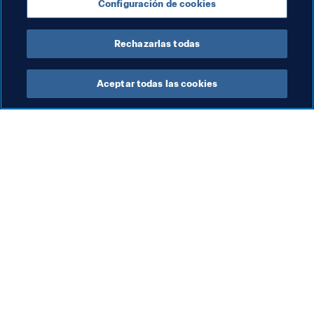
Configuración de cookies
Rechazarlas todas
Organización
Aceptar todas las cookies
Org
Organización
Co
Organización
8 a