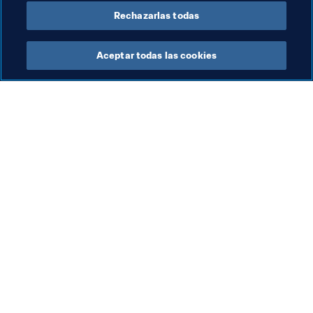
Rechazarlas todas
Organización
Aceptar todas las cookies
Org
Organización
Co
Organización
8 a