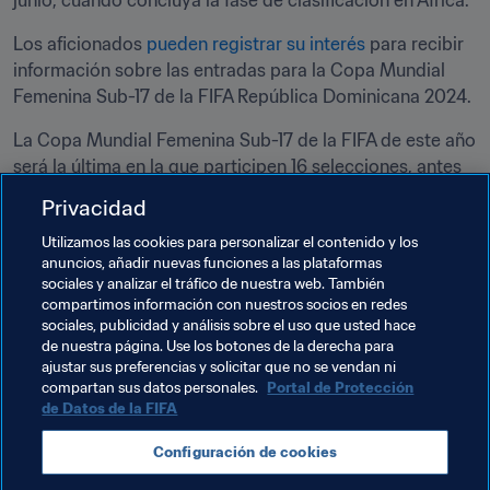
junio, cuando concluya la fase de clasificación en África.
Los aficionados 
pueden registrar su interés
 para recibir 
información sobre las entradas para la Copa Mundial 
Femenina Sub-17 de la FIFA República Dominicana 2024.
La Copa Mundial Femenina Sub-17 de la FIFA de este año 
será la última en la que participen 16 selecciones, antes 
de que el torneo aumente a 24 equipos para la próxima 
Privacidad
edición, que se celebrará en Marruecos en 2025.
Utilizamos las cookies para personalizar el contenido y los
anuncios, añadir nuevas funciones a las plataformas
Temas relacionados
sociales y analizar el tráfico de nuestra web. También
compartimos información con nuestros socios en redes
sociales, publicidad y análisis sobre el uso que usted hace
Organización
Organización
de nuestra página. Use los botones de la derecha para
ajustar sus preferencias y solicitar que no se vendan ni
Dominican Republic
Concacaf
compartan sus datos personales.
Portal de Protección
de Datos de la FIFA
Configuración de cookies