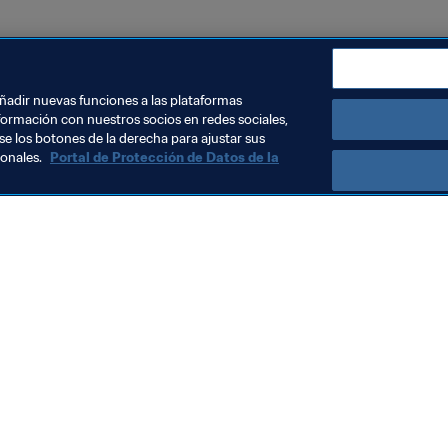
añadir nuevas funciones a las plataformas
formación con nuestros socios en redes sociales,
se los botones de la derecha para ajustar sus
sonales.
Portal de Protección de Datos de la
Visite también
Todos los temas y las noticias relacionadas con FIFA
Reportes y documentos
Fundación FIFA
FIFA Museum
Trabaja con nosotros