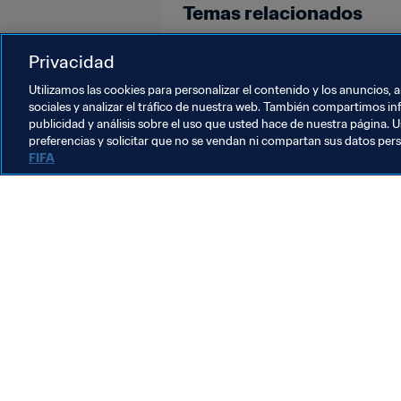
Temas relacionados
Organización
Privacidad
Utilizamos las cookies para personalizar el contenido y los anuncios, 
sociales y analizar el tráfico de nuestra web. También compartimos in
publicidad y análisis sobre el uso que usted hace de nuestra página. U
preferencias y solicitar que no se vendan ni compartan sus datos per
FIFA
La labor de la FIFA
Legal
Sistema de traspasos
Fútbol femenino
Promoción del fútbol
Innovación