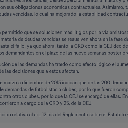
anciones a los clubes, desde apercibimientos a multas y proh
con sus obligaciones económicas contractuales. Asimismo, t
eudas vencidas, lo cual ha mejorado la estabilidad contractu
ha permitido que se solucionen más litigios por la vía amisto
 materia de deudas vencidas se resuelven ahora en la fase de
asta el fallo, ya que ahora, tanto la CRD como la CEJ decid
 los demandantes en el plazo de las nueve semanas posterior
ción de las demandas ha traído como efecto lógico el aument
e las decisiones que a estos afectan.
 de marzo a diciembre de 2015 indican que de las 200 deman
de demandas de futbolistas a clubes, por lo que fueron compe
ontra otros clubes, por lo que la CEJ se encargó de ellas. En
corrieron a cargo de la CRD y 25, de la CEJ.
ión relativa al art. 12 bis del Reglamento sobre el Estatuto