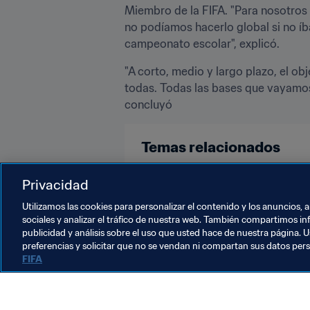
Miembro de la FIFA. "Para nosotros s
no podíamos hacerlo global si no íb
campeonato escolar", explicó.
"A corto, medio y largo plazo, el ob
todas. Todas las bases que vayamos s
Temas relacionados
Privacidad
Organización
Organización
Utilizamos las cookies para personalizar el contenido y los anuncios, 
sociales y analizar el tráfico de nuestra web. También compartimos in
publicidad y análisis sobre el uso que usted hace de nuestra página. U
preferencias y solicitar que no se vendan ni compartan sus datos per
FIFA