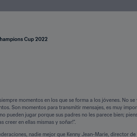
 Champions Cup 2022
empre momentos en los que se forma a los jóvenes. No se vie
tos. Son momentos para transmitir mensajes, es muy importan
o pueden jugar porque sus padres no les parece bien; piens
las creer en ellas mismas y soñar!".
ederaciones, nadie mejor que Kenny Jean-Marie, director de 