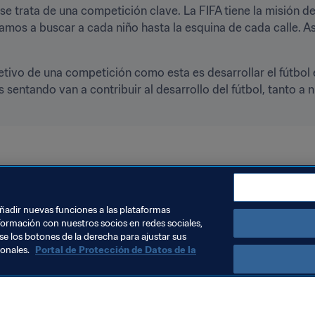
e trata de una competición clave. La FIFA tiene la misión de 
amos a buscar a cada niño hasta la esquina de cada calle. As
jetivo de una competición como esta es desarrollar el fútbol 
entando van a contribuir al desarrollo del fútbol, tanto a ni
Congo DR
CAF
Morocco
añadir nuevas funciones a las plataformas
formación con nuestros socios en redes sociales,
se los botones de la derecha para ajustar sus
sonales.
Portal de Protección de Datos de la