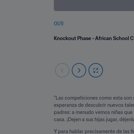
01
/
11
Knockout Phase - African School
"Las competiciones como esta son si
esperanza de descubrir nuevos talen
padres: a menudo vemos niñas que n
casa. ¡Dejen a sus hijas jugar, déjen
Y para hablar precisamente de las f