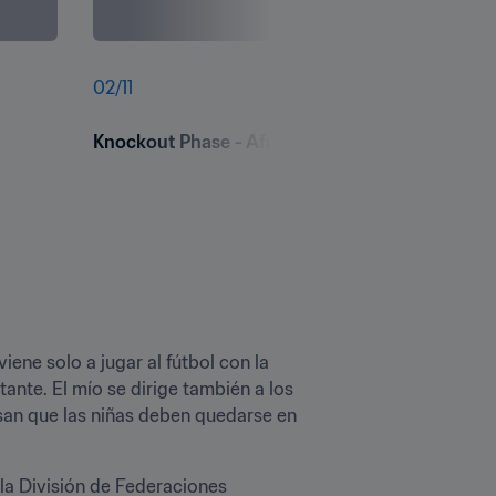
02
/
11
Knockout Phase - African School Champions 
ne solo a jugar al fútbol con la 
te. El mío se dirige también a los 
an que las niñas deben quedarse en 
la División de Federaciones 