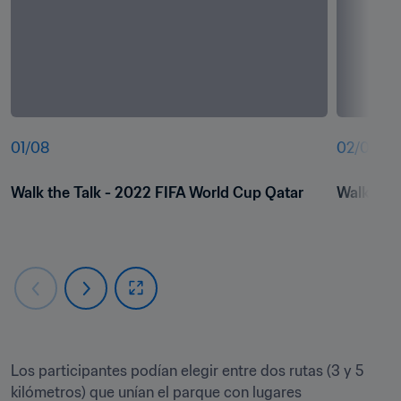
01
/
08
02
/
08
Walk the Talk - 2022 FIFA World Cup Qatar
Walk the 
Los participantes podían elegir entre dos rutas (3 y 5 
kilómetros) que unían el parque con lugares 