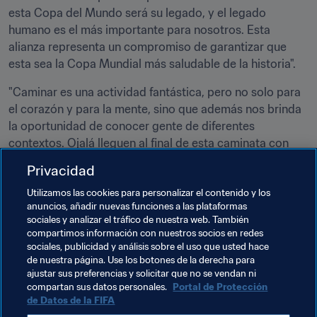
esta Copa del Mundo será su legado, y el legado 
humano es el más importante para nosotros. Esta 
alianza representa un compromiso de garantizar que 
esta sea la Copa Mundial más saludable de la historia".
"Caminar es una actividad fantástica, pero no solo para 
el corazón y para la mente, sino que además nos brinda 
la oportunidad de conocer gente de diferentes 
contextos. Ojalá lleguen al final de esta caminata con 
más amigos que antes de comenzarla".
Privacidad
Utilizamos las cookies para personalizar el contenido y los
anuncios, añadir nuevas funciones a las plataformas
sociales y analizar el tráfico de nuestra web. También
compartimos información con nuestros socios en redes
Temas relacionados
sociales, publicidad y análisis sobre el uso que usted hace
de nuestra página. Use los botones de la derecha para
ajustar sus preferencias y solicitar que no se vendan ni
Bring the Moves
Organización
Organización
compartan sus datos personales.
Portal de Protección
de Datos de la FIFA
Copa Mundial de la FIFA Catar 2022™
Qatar