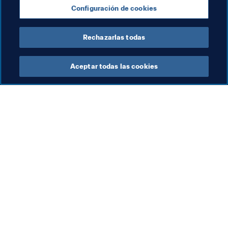
Configuración de cookies
AFC
Rechazarlas todas
Aceptar todas las cookies
La labor de la FIFA
Visite también
Legal
Todos los temas y las 
noticias relacionadas con 
Sistema de traspasos
FIFA
Fútbol femenino
Reportes y documentos
Promoción del fútbol
Fundación FIFA
Innovación
FIFA Museum
Desarrollo del talento