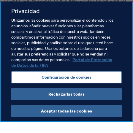
Ética en los Negocios, una fundación de interés público 
registrada que aspira a buscar y establecer los 
Privacidad
principios básicos indispensables para la empresa en un 
Utilizamos las cookies para personalizar el contenido y los
mundo globalizado. En 
http://ethicsinsports.ch
 se ofrece 
anuncios, añadir nuevas funciones a las plataformas
información más detallada acerca del programa y los 
sociales y analizar el tráfico de nuestra web. También
ponentes de la II Cumbre Mundial sobre Ética y 
compartimos información con nuestros socios en redes
Liderazgo en el Deporte y cómo podemos participar en 
sociales, publicidad y análisis sobre el uso que usted hace
de nuestra página. Use los botones de la derecha para
ella.
ajustar sus preferencias y solicitar que no se vendan ni
compartan sus datos personales.
Portal de Protección
de Datos de la FIFA
Temas relacionados
Configuración de cookies
Organización
Rechazarlas todas
Aceptar todas las cookies