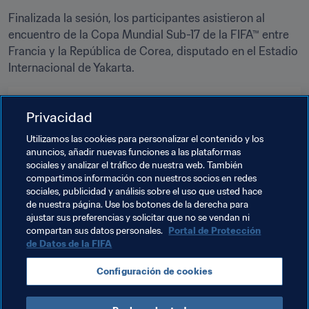
Finalizada la sesión, los participantes asistieron al 
encuentro de la Copa Mundial Sub-17 de la FIFA™ entre 
Francia y la República de Corea, disputado en el Estadio 
Internacional de Yakarta.
Temas relacionados
Privacidad
Utilizamos las cookies para personalizar el contenido y los
Federaciones miembro
Organización
AFC
anuncios, añadir nuevas funciones a las plataformas
sociales y analizar el tráfico de nuestra web. También
Indonesia
Thailand
Laos
Cambodia
compartimos información con nuestros socios en redes
sociales, publicidad y análisis sobre el uso que usted hace
Singapore
Vietnam
Malaysia
Myanmar
de nuestra página. Use los botones de la derecha para
ajustar sus preferencias y solicitar que no se vendan ni
Brunei Darussalam
Timor-Leste
Philippines
compartan sus datos personales.
Portal de Protección
de Datos de la FIFA
Configuración de cookies