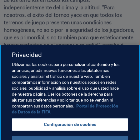
de los terrenos en todos los campos, 
independientemente del clima y la altitud. "Para 
nosotros, el éxito del torneo yace en que todos los 
terrenos de juego presenten unas condiciones 
homogéneas, no solo por la seguridad de los jugadores, 
que es primordial, sino también para que estéticamente 
luzcan perfectos en el escenario mundial", concluyó.
Privacidad
Temas relacionados
Utilizamos las cookies para personalizar el contenido y los
anuncios, añadir nuevas funciones a las plataformas
sociales y analizar el tráfico de nuestra web. También
Organización de torneos
Organización
compartimos información con nuestros socios en redes
sociales, publicidad y análisis sobre el uso que usted hace
Copa Mundial de la FIFA 2026™
USA
de nuestra página. Use los botones de la derecha para
ajustar sus preferencias y solicitar que no se vendan ni
Concacaf
compartan sus datos personales.
Portal de Protección
de Datos de la FIFA
Configuración de cookies