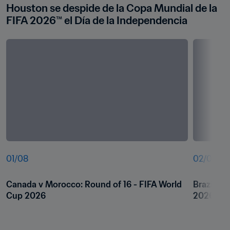
Houston se despide de la Copa Mundial de la 
FIFA 2026™ el Día de la Independencia
01
/
08
02
/
08
Canada v Morocco: Round of 16 - FIFA World 
Brazil v 
Cup 2026
2026