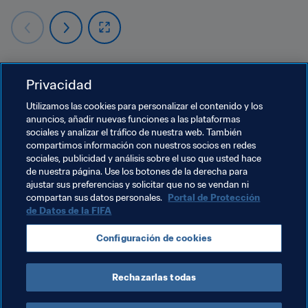
Privacidad
Temas relacionados
Utilizamos las cookies para personalizar el contenido y los
anuncios, añadir nuevas funciones a las plataformas
sociales y analizar el tráfico de nuestra web. También
Organización de torneos
Organización
compartimos información con nuestros socios en redes
sociales, publicidad y análisis sobre el uso que usted hace
Copa Mundial de la FIFA 2026™
USA
de nuestra página. Use los botones de la derecha para
ajustar sus preferencias y solicitar que no se vendan ni
Concacaf
compartan sus datos personales.
Portal de Protección
de Datos de la FIFA
Configuración de cookies
Rechazarlas todas
Organisation