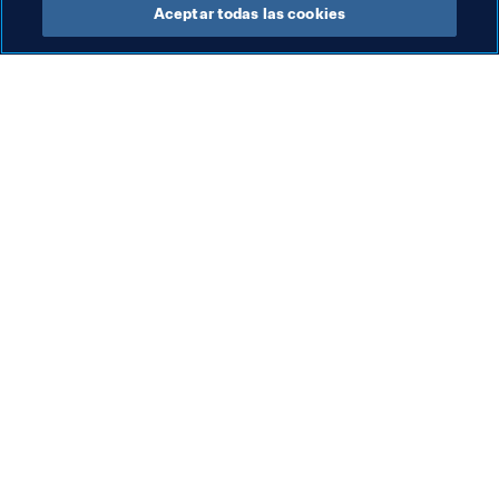
Aceptar todas las cookies
Organización
Org
Organización
La
ma
co
5 a
Ra