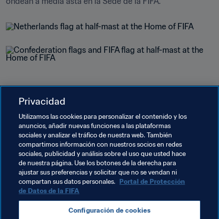
ondean a media asta en la Sede de la FIFA.
Privacidad
Utilizamos las cookies para personalizar el contenido y los
anuncios, añadir nuevas funciones a las plataformas
sociales y analizar el tráfico de nuestra web. También
compartimos información con nuestros socios en redes
Temas relacionados
sociales, publicidad y análisis sobre el uso que usted hace
de nuestra página. Use los botones de la derecha para
ajustar sus preferencias y solicitar que no se vendan ni
Organización
Netherlands
UEFA
compartan sus datos personales.
Portal de Protección
de Datos de la FIFA
Configuración de cookies