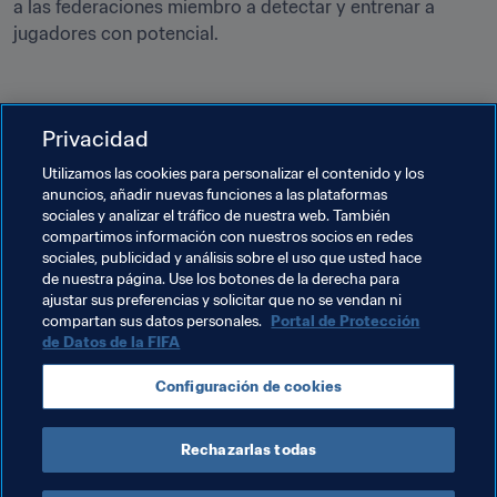
a las federaciones miembro a detectar y entrenar a 
jugadores con potencial.
Privacidad
Temas relacionados
Utilizamos las cookies para personalizar el contenido y los
anuncios, añadir nuevas funciones a las plataformas
sociales y analizar el tráfico de nuestra web. También
Programa Forward de la FIFA
compartimos información con nuestros socios en redes
sociales, publicidad y análisis sobre el uso que usted hace
Desarrollo del talento
Federaciones miembro
de nuestra página. Use los botones de la derecha para
ajustar sus preferencias y solicitar que no se vendan ni
Organización
Organización
Bhutan
AFC
compartan sus datos personales.
Portal de Protección
de Datos de la FIFA
Configuración de cookies
Rechazarlas todas
Organización 