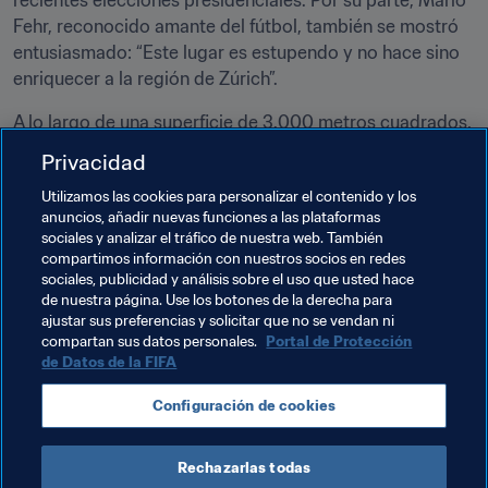
recientes elecciones presidenciales. Por su parte, Mario 
Fehr, reconocido amante del fútbol, también se mostró 
entusiasmado: “Este lugar es estupendo y no hace sino 
enriquecer a la región de Zúrich”.
A lo largo de una superficie de 3.000 metros cuadrados, 
el museo cuenta con más de mil objetos, 1.400 fotos, 
Privacidad
500 vídeos, 60 pantallas y 15 puestos interactivos que 
Utilizamos las cookies para personalizar el contenido y los
brindarán al visitante una experiencia única. Además, el 
anuncios, añadir nuevas funciones a las plataformas
museo dispone, para disfrute del público, de un bar 
sociales y analizar el tráfico de nuestra web. También
deportivo, un bistró con cafetería y una biblioteca, así 
compartimos información con nuestros socios en redes
como de salas para la celebración de eventos y 
sociales, publicidad y análisis sobre el uso que usted hace
de nuestra página. Use los botones de la derecha para
seminarios.
ajustar sus preferencias y solicitar que no se vendan ni
compartan sus datos personales.
Portal de Protección
de Datos de la FIFA
Temas relacionados
Configuración de cookies
Organización
Rechazarlas todas