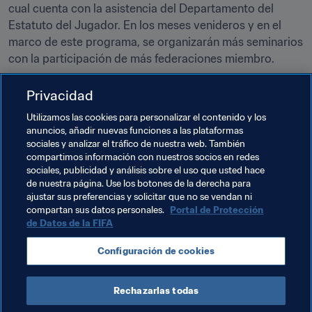
cual cuenta con la asistencia del Departamento del 
Estatuto del Jugador. En los meses venideros y en el 
marco de este programa, se organizarán más seminarios 
con la participación de más federaciones miembro.
Además del programa de implantación de CNRD, el 
Privacidad
Departamento de Fútbol Profesional de la FIFA, en 
Utilizamos las cookies para personalizar el contenido y los
colaboración con las confederaciones, presta 
anuncios, añadir nuevas funciones a las plataformas
numerosos servicios para ampliar la concesión de 
sociales y analizar el tráfico de nuestra web. También
licencias de clubes en todo el mundo, así como 
compartimos información con nuestros socios en redes
asesoramiento estratégico para lograr la 
sociales, publicidad y análisis sobre el uso que usted hace
de nuestra página. Use los botones de la derecha para
profesionalización de clubes y ligas nacionales.
ajustar sus preferencias y solicitar que no se vendan ni
compartan sus datos personales.
Portal de Protección
de Datos de la FIFA
Temas relacionados
Configuración de cookies
Organización
Rechazarlas todas