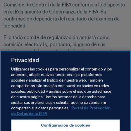
Comisión de Control de la FIFA conforme a lo dispuesto 
en el Reglamento de Gobernanza de la FIFA. Su 
confirmación dependerá del resultado del examen de 
idoneidad.
El citado comité de regularización actuará como 
comisión electoral y, por tanto, ninguno de sus 
miembros podrá presentarse bajo ningún concepto 
como candidato a los cargos convocados en los 
Privacidad
comicios.
Utilizamos las cookies para personalizar el contenido y los
anuncios, añadir nuevas funciones a las plataformas
El periodo en el que el comité de regularización llevará a 
sociales y analizar el tráfico de nuestra web. También
cabo sus funciones concluirá, como máximo, seis meses 
compartimos información con nuestros socios en redes
después de la designación de sus miembros o tan 
sociales, publicidad y análisis sobre el uso que usted hace
de nuestra página. Use los botones de la derecha para
pronto como haya cumplido su mandato.
ajustar sus preferencias y solicitar que no se vendan ni
compartan sus datos personales.
Portal de Protección
de Datos de la FIFA
Temas relacionados
Configuración de cookies