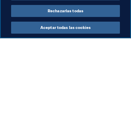
Organización
Iraq
Rechazarlas todas
Aceptar todas las cookies
La labor de la FIFA
Visite también
Legal
Todos los temas y las 
noticias relacionadas con 
Sistema de traspasos
FIFA
Fútbol femenino
Reportes y documentos
Promoción del fútbol
Fundación FIFA
Innovación
FIFA Museum
Desarrollo del talento
Trabaja con nosotros
Organización de los 