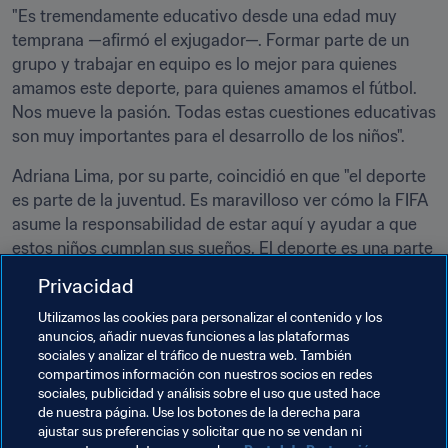
"Es tremendamente educativo desde una edad muy 
temprana —afirmó el exjugador—. Formar parte de un 
grupo y trabajar en equipo es lo mejor para quienes 
amamos este deporte, para quienes amamos el fútbol. 
Nos mueve la pasión. Todas estas cuestiones educativas 
son muy importantes para el desarrollo de los niños".
Adriana Lima, por su parte, coincidió en que "el deporte 
es parte de la juventud. Es maravilloso ver cómo la FIFA 
asume la responsabilidad de estar aquí y ayudar a que 
estos niños cumplan sus sueños. El deporte es una parte 
muy importante de nuestra vida y a ellos les ayuda a 
Privacidad
ganar confianza".
Utilizamos las cookies para personalizar el contenido y los
anuncios, añadir nuevas funciones a las plataformas
Temas relacionados
sociales y analizar el tráfico de nuestra web. También
compartimos información con nuestros socios en redes
sociales, publicidad y análisis sobre el uso que usted hace
Presidente de la FIFA
Fundación FIFA
de nuestra página. Use los botones de la derecha para
ajustar sus preferencias y solicitar que no se vendan ni