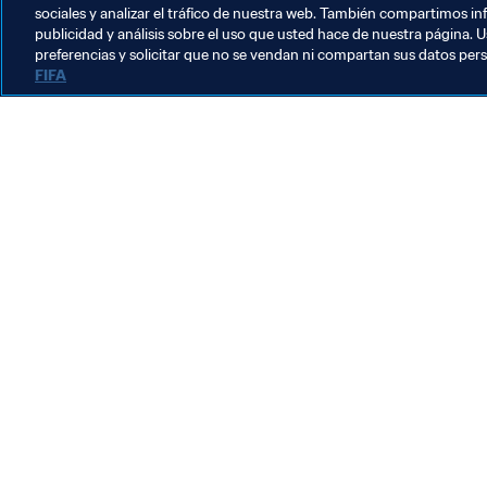
sociales y analizar el tráfico de nuestra web. También compartimos in
publicidad y análisis sobre el uso que usted hace de nuestra página. U
Copa Mundial de la FIFA 2026™
preferencias y solicitar que no se vendan ni compartan sus datos per
FIFA
Organización
L
“Una semilla que genera
A
vida”: Ciudad de México
a
renueva 500 canchas de
C
30 jul 2026
2
fútbol mientras la Copa
Mundial de la FIFA deja un
legado impresionante