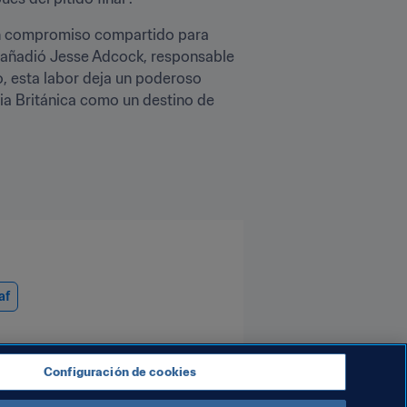
 un compromiso compartido para 
, añadió Jesse Adcock, responsable 
, esta labor deja un poderoso 
a Británica como un destino de 
af
Configuración de cookies