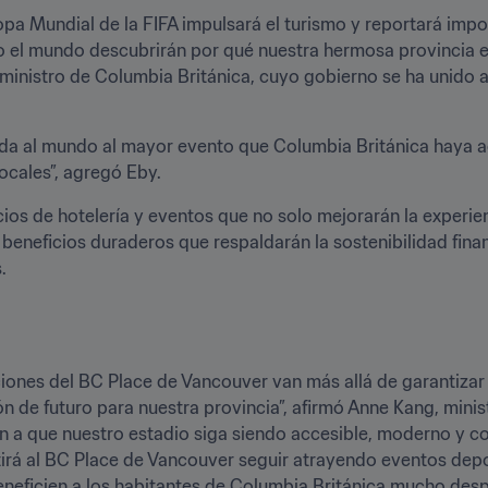
opa Mundial de la FIFA impulsará el turismo y reportará impo
o el mundo descubrirán por qué nuestra hermosa provincia es 
r ministro de Columbia Británica, cuyo gobierno se ha unido al
nida al mundo al mayor evento que Columbia Británica haya 
ocales”, agregó Eby.
os de hotelería y eventos que no solo mejorarán la experienc
beneficios duraderos que respaldarán la sostenibilidad finan
.
iones del BC Place de Vancouver van más allá de garantizar 
ón de futuro para nuestra provincia”, afirmó Anne Kang, minist
n a que nuestro estadio siga siendo accesible, moderno y co
irá al BC Place de Vancouver seguir atrayendo eventos depor
neficien a los habitantes de Columbia Británica mucho despué