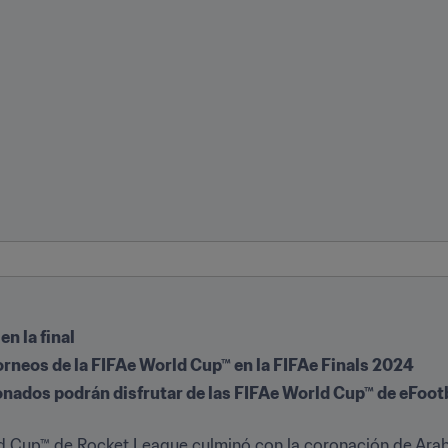
en la final
torneos de la FIFAe World Cup™ en la FIFAe Finals 2024
ionados podrán disfrutar de las FIFAe World Cup™ de eFoot
rld Cup™ de Rocket League culminó con la coronación de Ar