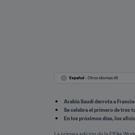
Español
 - Otros idiomas (4)
Arabia Saudí derrota a Francia 
Se celebra el primero de tres 
En los próximos días, los afic
La primera edición de la FIFAe Wo