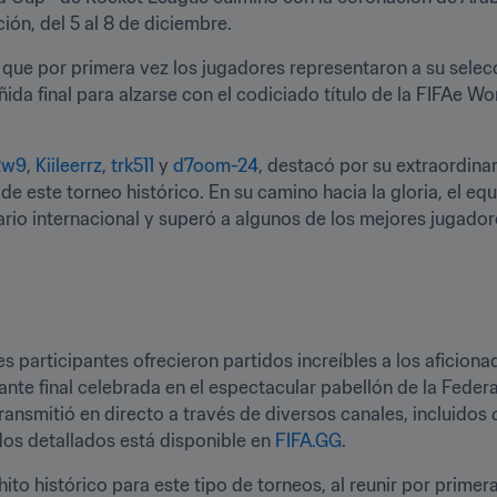
ión, del 5 al 8 de diciembre. 
l que por primera vez los jugadores representaron a su selecc
ida final para alzarse con el codiciado título de la FIFAe Wor
Rw9
, 
Kiileerrz
, 
trk511
 y 
d7oom-24
, destacó por su extraordinar
e este torneo histórico. En su camino hacia la gloria, el equ
ario internacional y superó a algunos de los mejores jugadore
es participantes ofrecieron partidos increíbles a los aficiona
te final celebrada en el espectacular pabellón de la Feder
ansmitió en directo a través de diversos canales, incluidos 
dos detallados está disponible en 
FIFA.GG
.
ito histórico para este tipo de torneos, al reunir por primer