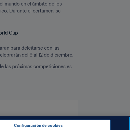
el mundo en el ámbito de los 
ico. Durante el certamen, se 
ran para deleitarse con las 
lebrarán del 9 al 12 de diciembre.
l de las próximas competiciones es 
Configuración de cookies