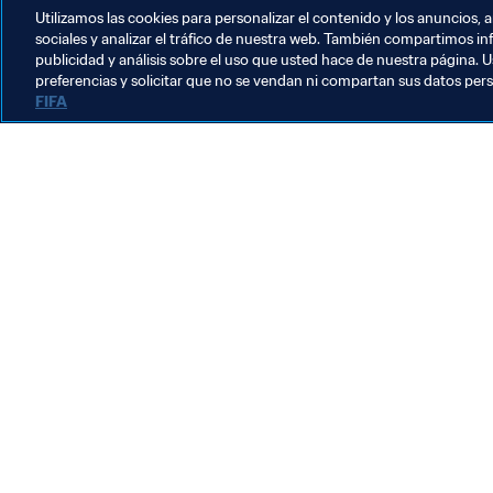
Utilizamos las cookies para personalizar el contenido y los anuncios, 
sociales y analizar el tráfico de nuestra web. También compartimos in
publicidad y análisis sobre el uso que usted hace de nuestra página. U
preferencias y solicitar que no se vendan ni compartan sus datos per
FIFA
La labor de la FIFA
Legal
Sistema de traspasos
Fútbol femenino
Promoción del fútbol
Innovación
Desarrollo del talento
Organización de los torneos
Sostenibilidad