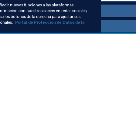
añadir nuevas funciones a las plataformas
formación con nuestros socios en redes sociales,
se los botones de la derecha para ajustar sus
sonales.
Portal de Protección de Datos de la
Visite también
Todos los temas y las noticias relacionadas con FIFA
Reportes y documentos
Fundación FIFA
FIFA Museum
Trabaja con nosotros