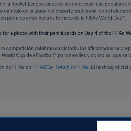
n de la Rocket League, unos de las empresas más populares d
capítulo en la unión del deporte tradicional con el electrón
en premios entre los tres torneos de la FIFAe World Cup™.
a competición celebran su victoria, los aficionados se prepa
World Cup de eFootball™ para móviles y consolas, que se ce
ón de FIFAe en  
FIFA.GG
y 
Twitch.tv/FIFAe
. El hashtag oficia
Saudi Arabia
AFC