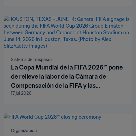
Sistema de traspasos
La Copa Mundial de la FIFA 2026™ pone
de relieve la labor de la Cámara de
Compensación de la FIFA y las
17 jul 2026
indemnizaciones por formación, que
están a punto de alcanzar los 1.000
millones de USD adjudicados
Organización