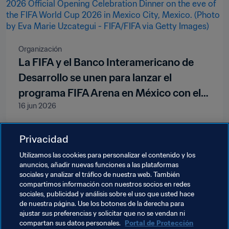
Organización
La FIFA y el Banco Interamericano de
Desarrollo se unen para lanzar el
programa FIFA Arena en México con el
16 jun 2026
fin de generar oportunidades duraderas
a través del fútbol
Privacidad
Utilizamos las cookies para personalizar el contenido y los
anuncios, añadir nuevas funciones a las plataformas
Organización de torneos
sociales y analizar el tráfico de nuestra web. También
Las asociaciones de retransmisión de la
compartimos información con nuestros socios en redes
sociales, publicidad y análisis sobre el uso que usted hace
Copa Mundial de la FIFA 2026™
de nuestra página. Use los botones de la derecha para
establecen un nuevo referente mundial
ajustar sus preferencias y solicitar que no se vendan ni
compartan sus datos personales.
Portal de Protección
11 jun 2026
con alcance e innovaciones de récord