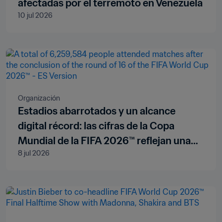
afectadas por el terremoto en Venezuela
10 jul 2026
Organización
Estadios abarrotados y un alcance
digital récord: las cifras de la Copa
Mundial de la FIFA 2026™ reflejan una
8 jul 2026
magnitud sin precedentes tras
confirmarse los ocho cuartofinalistas