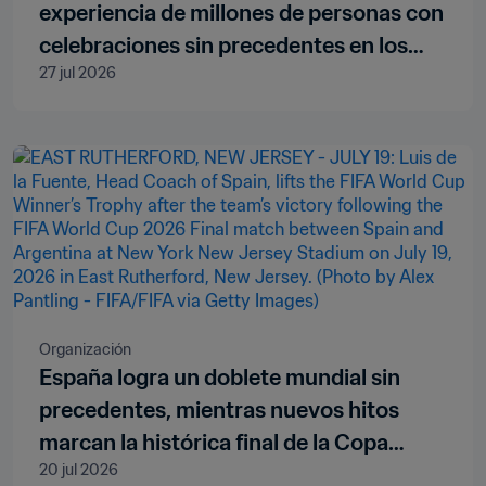
experiencia de millones de personas con
celebraciones sin precedentes en los
27 jul 2026
tres países anfitriones de la Copa
Mundial de la FIFA 2026™
Organización
España logra un doblete mundial sin
precedentes, mientras nuevos hitos
marcan la histórica final de la Copa
20 jul 2026
Mundial de la FIFA 2026™