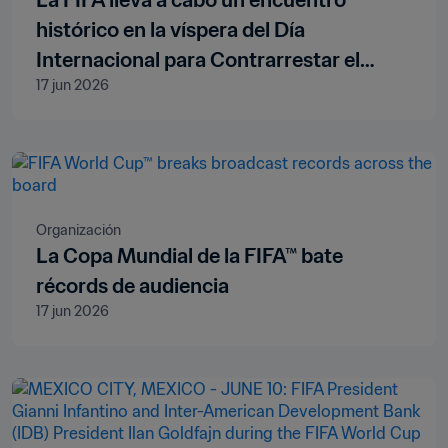
La FIFA lleva a cabo un encuentro
histórico en la víspera del Día
Internacional para Contrarrestar el
17 jun 2026
Discurso de Odio
Organización
La Copa Mundial de la FIFA™ bate
récords de audiencia
17 jun 2026