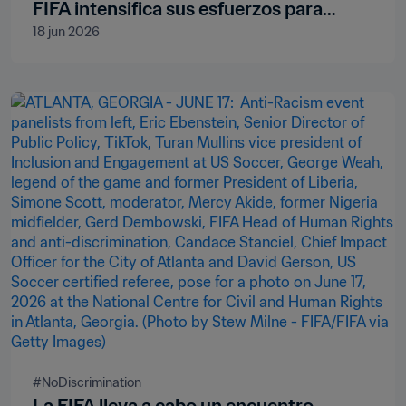
FIFA intensifica sus esfuerzos para
18 jun 2026
hacer frente a la discriminación
#NoDiscrimination 