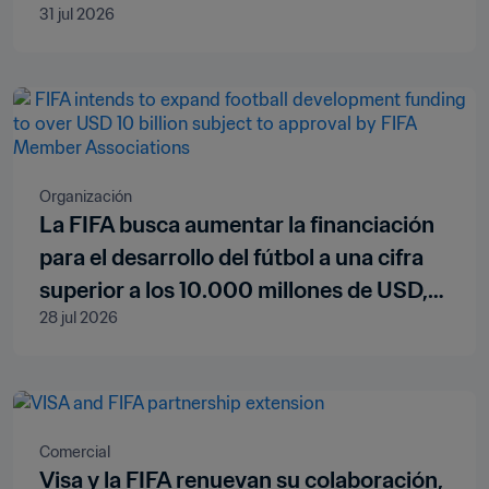
31 jul 2026
Organización
La FIFA busca aumentar la financiación
para el desarrollo del fútbol a una cifra
superior a los 10.000 millones de USD,
28 jul 2026
que estará sujeta a la aprobación de las
federaciones miembro de la FIFA
Comercial
Visa y la FIFA renuevan su colaboración,