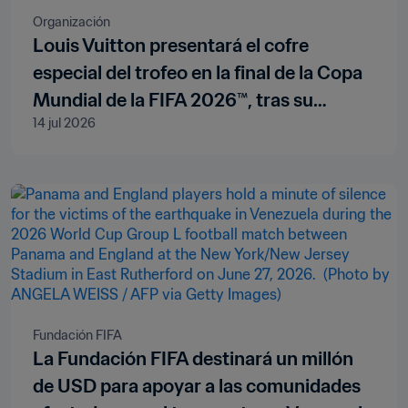
Organización
Louis Vuitton presentará el cofre
especial del trofeo en la final de la Copa
Mundial de la FIFA 2026™, tras su
14 jul 2026
designación como proveedor oficial y
licenciatario de marca
Fundación FIFA
La Fundación FIFA destinará un millón
de USD para apoyar a las comunidades