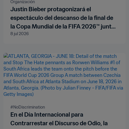
Organización
Justin Bieber protagonizará el
espectáculo del descanso de la final de
la Copa Mundial de la FIFA 2026™ junto
8 jul 2026
a Madonna, Shakira y BTS
#NoDiscrimination 
En el Día Internacional para
Contrarrestar el Discurso de Odio, la