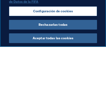
de Datos de la FIFA
Configuración de cookies
Cargar más
Rechazarlas todas
Aceptar todas las cookies
La labor de la FIFA
Visite también
Legal
Todos los temas y las 
noticias relacionadas con 
Sistema de traspasos
FIFA
Fútbol femenino
Reportes y documentos
Promoción del fútbol
Fundación FIFA
Innovación