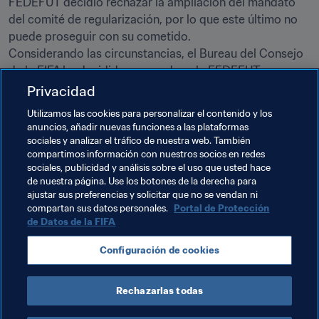
FEDEFUT decidió rechazar la ampliación del mandato 
del comité de regularización, por lo que este último no 
puede proseguir con su cometido.

Considerando las circunstancias, el Bureau del Consejo 
de la FIFA ha decidido suspender a la FEDEFUT con 
efecto inmediato.
Privacidad
Utilizamos las cookies para personalizar el contenido y los
La suspensión no se levantará hasta que la asamblea 
anuncios, añadir nuevas funciones a las plataformas
general de la FEDEFUT ratifique la ampliación del 
sociales y analizar el tráfico de nuestra web. También
mandato del comité de regularización —prevista hasta el 
compartimos información con nuestros socios en redes
31 de julio de 2017— y adopte nuevos estatutos de la 
sociales, publicidad y análisis sobre el uso que usted hace
de nuestra página. Use los botones de la derecha para
federación aprobados por la FIFA.
ajustar sus preferencias y solicitar que no se vendan ni
compartan sus datos personales.
Portal de Protección
de Datos de la FIFA
Temas relacionados
Configuración de cookies
Organización
Guatemala
Concacaf
Rechazarlas todas