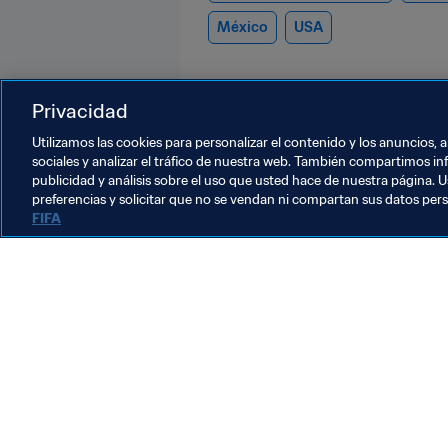
México
USA
Privacidad
Utilizamos las cookies para personalizar el contenido y los anuncios, 
sociales y analizar el tráfico de nuestra web. También compartimos in
publicidad y análisis sobre el uso que usted hace de nuestra página. U
Copa Mundial de la FIFA 26™
preferencias y solicitar que no se vendan ni compartan sus datos per
FIFA
Organización
L
“Una semilla que genera
A
vida”: Ciudad de México
a
renueva 500 canchas de
C
30 jul 2026
2
fútbol mientras la Copa
Mundial de la FIFA deja un