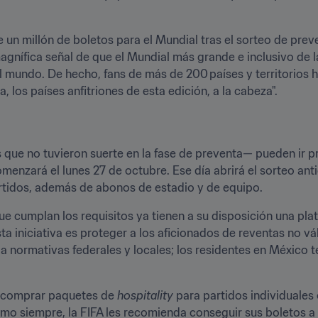
un millón de boletos para el Mundial tras el sorteo de preve
magnífica señal de que el Mundial más grande e inclusivo de l
el mundo. De hecho, fans de más de 200 países y territorios 
los países anfitriones de esta edición, a la cabeza".
 que no tuvieron suerte en la fase de preventa— pueden ir p
enzará el lunes 27 de octubre. Ese día abrirá el sorteo anti
artidos, además de abonos de estadio y de equipo. 
sta iniciativa es proteger a los aficionados de reventas no vál
 a normativas federales y locales; los residentes en México t
 
 comprar paquetes de 
hospitality
 para partidos individuales 
omo siempre, la FIFA les recomienda conseguir sus boletos a 