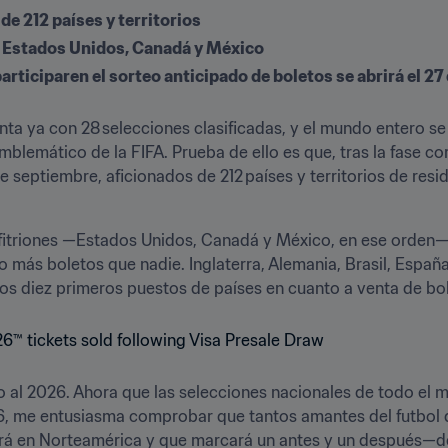
de 212 países y territorios
 Estados Unidos, Canadá y México
participaren el sorteo anticipado de boletos se abrirá el 27
nta ya con 28 selecciones clasificadas, y el mundo entero se 
blemático de la FIFA. Prueba de ello es que, tras la fase co
septiembre, aficionados de 212 países y territorios de res
anfitriones —Estados Unidos, Canadá y México, en ese orden—
do más boletos que nadie. Inglaterra, Alemania, Brasil, España
s diez primeros puestos de países en cuanto a venta de bo
l 2026. Ahora que las selecciones nacionales de todo el m
26, me entusiasma comprobar que tantos amantes del futbol 
rá en Norteamérica y que marcará un antes y un después—decl