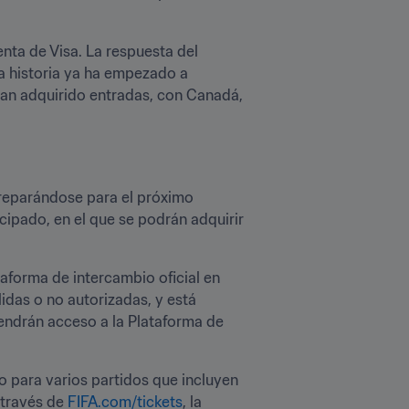
nta de Visa. La respuesta del 
a historia ya ha empezado a 
han adquirido entradas, con Canadá, 
reparándose para el próximo 
cipado, en el que se podrán adquirir 
Asimismo, los titulares de boletos que cumplan los requisitos ya tienen a su disposición una plataforma de intercambio oficial en 
idas o no autorizadas, y está 
endrán acceso a la Plataforma de 
o para varios partidos que incluyen 
través de 
FIFA.com/tickets
, la 