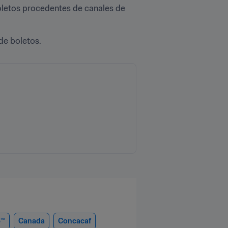
oletos procedentes de canales de 
de boletos. 
6™
Canada
Concacaf