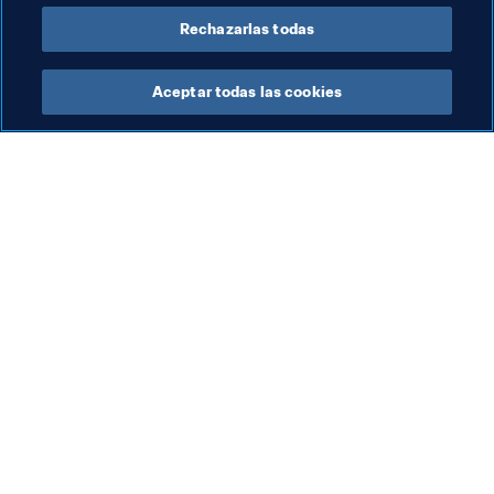
Rechazarlas todas
Aceptar todas las cookies
La labor de la FIFA
Visite también
Legal
Todos los temas y las 
noticias relacionadas con 
Sistema de traspasos
FIFA
Fútbol femenino
Reportes y documentos
Promoción del fútbol
Fundación FIFA
Innovación
FIFA Museum
Desarrollo del talento
Trabaja con nosotros
Organización de los 
torneos