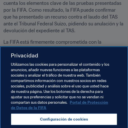
cuenta los elementos clave de las pruebas presentadas 
por la FIFA. Como resultado, la FIFA puede confirmar 
que ha presentado un recurso contra el laudo del TAS 
ante el Tribunal Federal Suizo, pidiendo su anulación y la 
devolución del expediente al TAS. 
La FIFA está firmemente comprometida con la 
protección de las víctimas de abuso sexual y conductas 
Privacidad
impropias en el fútbol y seguirá manteniendo una 
política de tolerancia cero contra semejantes actos 
Utilizamos las cookies para personalizar el contenido y los
cometidos por personas sujetas a su jurisdicción.
anuncios, añadir nuevas funciones a las plataformas
sociales y analizar el tráfico de nuestra web. También
compartimos información con nuestros socios en redes
Temas relacionados
sociales, publicidad y análisis sobre el uso que usted hace
de nuestra página. Use los botones de la derecha para
ajustar sus preferencias y solicitar que no se vendan ni
Salvaguardia
Tribunal de Arbitraje Deportivo
compartan sus datos personales.
Portal de Protección
de Datos de la FIFA
Órganos Judiciales
Legal
Organización
Configuración de cookies
Organización
Haiti
Concacaf