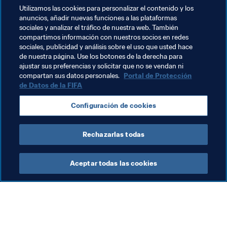
Utilizamos las cookies para personalizar el contenido y los
anuncios, añadir nuevas funciones a las plataformas
Temas relacionados
sociales y analizar el tráfico de nuestra web. También
compartimos información con nuestros socios en redes
sociales, publicidad y análisis sobre el uso que usted hace
Organización
Organización
USA
de nuestra página. Use los botones de la derecha para
ajustar sus preferencias y solicitar que no se vendan ni
Concacaf
compartan sus datos personales.
Portal de Protección
de Datos de la FIFA
Configuración de cookies
Rechazarlas todas
Organización
Aceptar todas las cookies
Fút