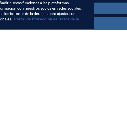
añadir nuevas funciones a las plataformas
formación con nuestros socios en redes sociales,
se los botones de la derecha para ajustar sus
sonales.
Portal de Protección de Datos de la
Visite también
Todos los temas y las noticias relacionadas con FIFA
Reportes y documentos
Fundación FIFA
FIFA Museum
Trabaja con nosotros