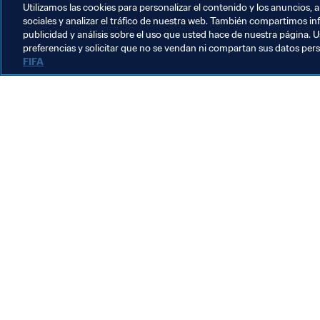
Utilizamos las cookies para personalizar el contenido y los anuncios, 
sociales y analizar el tráfico de nuestra web. También compartimos in
publicidad y análisis sobre el uso que usted hace de nuestra página. U
preferencias y solicitar que no se vendan ni compartan sus datos per
FIFA
La labor de la FIFA
Legal
Sistema de traspasos
Fútbol femenino
Promoción del fútbol
Innovación
Desarrollo del talento
Organización de los torneos
Sostenibilidad