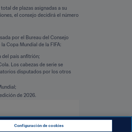
 total de plazas asignadas a su 
ones, el consejo decidirá el número 
sada por el Bureau del Consejo 
 la Copa Mundial de la FIFA:
del país anfitrión;
ola. Los cabezas de serie se 
atorios disputados por los otros 
Mundial;
edición de 2026.
Configuración de cookies