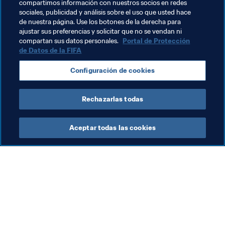
FIFA+.
compartimos información con nuestros socios en redes
sociales, publicidad y análisis sobre el uso que usted hace
de nuestra página. Use los botones de la derecha para
ajustar sus preferencias y solicitar que no se vendan ni
Temas relacionados
compartan sus datos personales.
Portal de Protección
de Datos de la FIFA
Organización
Organización
Morocco
Configuración de cookies
CAF
Rechazarlas todas
Aceptar todas las cookies
La labor de la FIFA
Visite también
Legal
Todos los temas y las 
noticias relacionadas con 
Sistema de traspasos