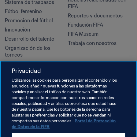
Sistema de traspasos
FIFA
Fútbol femenino
Reportes y documentos
Promoción del fútbol
Fundación FIFA
Innovación
FIFA Museum
Desarrollo del talento
Trabaja con nosotros
Organización de los 
torneos
Sostenibilidad
Privacidad
Derechos humanos y lucha 
contra la discriminación
Utilizamos las cookies para personalizar el contenido y los
anuncios, añadir nuevas funciones a las plataformas
Salud y atención médica
sociales y analizar el tráfico de nuestra web. También
Iniciativas educativas
compartimos información con nuestros socios en redes
sociales, publicidad y análisis sobre el uso que usted hace
de nuestra página. Use los botones de la derecha para
ajustar sus preferencias y solicitar que no se vendan ni
compartan sus datos personales.
Portal de Protección
de Datos de la FIFA