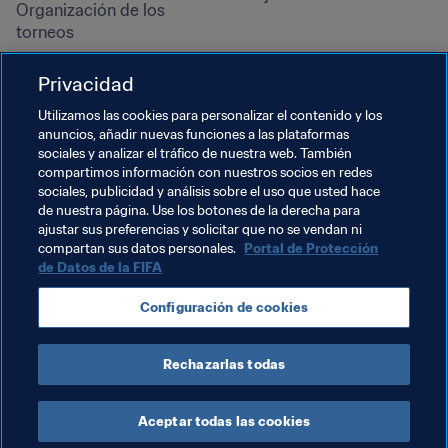
Organización de los 
torneos
Sostenibilidad
Privacidad
Derechos humanos y lucha 
contra la discriminación
Utilizamos las cookies para personalizar el contenido y los
anuncios, añadir nuevas funciones a las plataformas
Salud y atención médica
sociales y analizar el tráfico de nuestra web. También
Iniciativas educativas
compartimos información con nuestros socios en redes
sociales, publicidad y análisis sobre el uso que usted hace
de nuestra página. Use los botones de la derecha para
ajustar sus preferencias y solicitar que no se vendan ni
compartan sus datos personales.
Portal de Protección
de Datos de la FIFA
Configuración de cookies
Rechazarlas todas
TÉRMINOS DE SERVICIO
PORTAL DE PROTECCIÓN DE DATOS DE LA FIFA
DESCÁRGALO
CONFIGURACIÓN DE COOKIES
Copyright © 1994 - 2025 FIFA. Reservados todos los derechos.
Aceptar todas las cookies
Cookie Settings