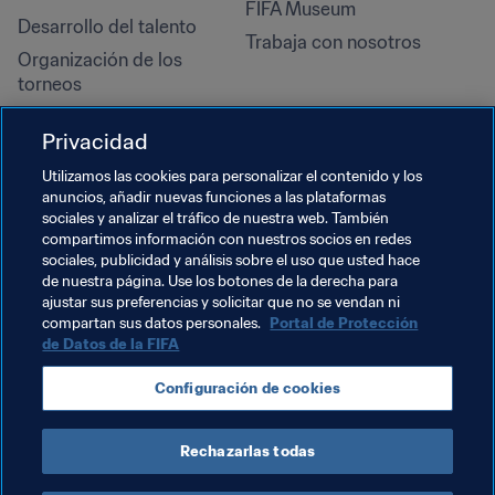
FIFA Museum
Desarrollo del talento
Trabaja con nosotros
Organización de los 
torneos
Sostenibilidad
Privacidad
Derechos humanos y lucha 
contra la discriminación
Utilizamos las cookies para personalizar el contenido y los
anuncios, añadir nuevas funciones a las plataformas
Salud y atención médica
sociales y analizar el tráfico de nuestra web. También
Iniciativas educativas
compartimos información con nuestros socios en redes
sociales, publicidad y análisis sobre el uso que usted hace
de nuestra página. Use los botones de la derecha para
ajustar sus preferencias y solicitar que no se vendan ni
compartan sus datos personales.
Portal de Protección
de Datos de la FIFA
Configuración de cookies
Rechazarlas todas
TÉRMINOS DE SERVICIO
PORTAL DE PROTECCIÓN DE DATOS DE LA FIFA
DESCÁRGALO
CONFIGURACIÓN DE COOKIES
Copyright © 1994 - 2025 FIFA. Reservados todos los derechos.