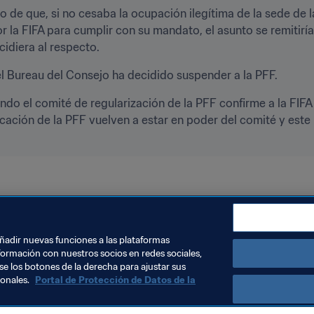
o de que, si no cesaba la ocupación ilegítima de la sede de la
r la FIFA para cumplir con su mandato, el asunto se remitirí
cidiera al respecto.
el Bureau del Consejo ha decidido suspender a la PFF.
do el comité de regularización de la PFF confirme a la FIFA q
cación de la PFF vuelven a estar en poder del comité y este
Consejo de la FIFA
Chad
Pakistan
añadir nuevas funciones a las plataformas
formación con nuestros socios en redes sociales,
se los botones de la derecha para ajustar sus
sonales.
Portal de Protección de Datos de la