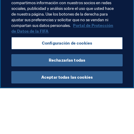
compartimos información con nuestros socios en redes
2004­­ del título de «campeones mundiales».
sociales, publicidad y análisis sobre el uso que usted hace
de nuestra página. Use los botones de la derecha para
ajustar sus preferencias y solicitar que no se vendan ni
Temas relacionados
compartan sus datos personales.
Portal de Protección
de Datos de la FIFA
Organización
Organización
Configuración de cookies
Consejo de la FIFA
Rechazarlas todas
Aceptar todas las cookies
La labor de la FIFA
Visite también
Legal
Todos los temas y las 
noticias relacionadas con 
Sistema de traspasos