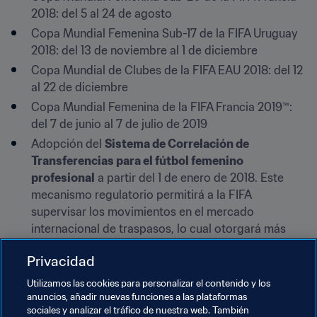
2018: del 5 al 24 de agosto
Copa Mundial Femenina Sub-17 de la FIFA Uruguay 
2018: del 13 de noviembre al 1 de diciembre
Copa Mundial de Clubes de la FIFA EAU 2018: del 12 
al 22 de diciembre
Copa Mundial Femenina de la FIFA Francia 2019™: 
del 7 de junio al 7 de julio de 2019
Adopción del 
Sistema de Correlación de 
Transferencias para el fútbol femenino 
profesional
 a partir del 1 de enero de 2018. Este 
mecanismo regulatorio permitirá a la FIFA 
supervisar los movimientos en el mercado 
internacional de traspasos, lo cual otorgará más 
transparencia al fútbol femenino y fomentará su 
Privacidad
profesionalización.
Otorgamiento a todos los clubes europeos y 
Utilizamos las cookies para personalizar el contenido y los
anuncios, añadir nuevas funciones a las plataformas
sudamericanos ganadores de las ediciones de la 
sociales y analizar el tráfico de nuestra web. También
Copa Intercontinental
 disputadas entre 1960 y 