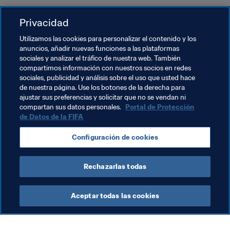
Por último, se informó al Consejo con detalle sobre los 
Privacidad
avances de los preparativos de la Copa Mundial de la 
FIFA Catar 2022™ y se ratificaron las decisiones 
Utilizamos las cookies para personalizar el contenido y los
adoptadas por el Bureau del Consejo recientemente.
anuncios, añadir nuevas funciones a las plataformas
sociales y analizar el tráfico de nuestra web. También
compartimos información con nuestros socios en redes
Temas relacionados
sociales, publicidad y análisis sobre el uso que usted hace
de nuestra página. Use los botones de la derecha para
ajustar sus preferencias y solicitar que no se vendan ni
Presidente de la FIFA
Organización
compartan sus datos personales.
Portal de Protección
de Datos de la FIFA
Organización
Consejo de la FIFA
Qatar
Configuración de cookies
AFC
Rechazarlas todas
Aceptar todas las cookies