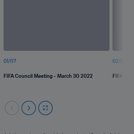
01
/
07
02
/
07
FIFA Council Meeting - March 30 2022
FIFA Cou