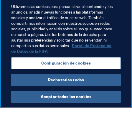
marketing de varias competiciones de fútbol, incluidas la 
Utilizamos las cookies para personalizar el contenido y los
Copa América y la Copa Libertadores de la CONMEBOL, 
anuncios, añadir nuevas funciones a las plataformas
así como la Copa de Brasil de la CBF.
sociales y analizar el tráfico de nuestra web. También
compartimos información con nuestros socios en redes
La decisión de la Comisión de Apelación de la FIFA se ha 
sociales, publicidad y análisis sobre el uso que usted hace
de nuestra página. Use los botones de la derecha para
notificado este 27 de mayo al Sr. Del Nero.
ajustar sus preferencias y solicitar que no se vendan ni
compartan sus datos personales.
Portal de Protección
de Datos de la FIFA
Temas relacionados
Configuración de cookies
Organización
Rechazarlas todas
Aceptar todas las cookies