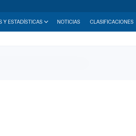
con partes vinculadas
S Y ESTADÍSTICAS
NOTICIAS
CLASIFICACIONES