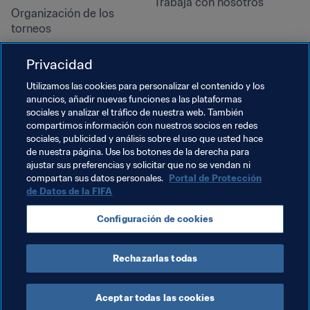
Trabaja con nosotros
Organización de los 
torneos
Sostenibilidad
Privacidad
Derechos humanos y lucha 
contra la discriminación
Utilizamos las cookies para personalizar el contenido y los
anuncios, añadir nuevas funciones a las plataformas
Salud y atención médica
sociales y analizar el tráfico de nuestra web. También
Iniciativas educativas
compartimos información con nuestros socios en redes
sociales, publicidad y análisis sobre el uso que usted hace
de nuestra página. Use los botones de la derecha para
ajustar sus preferencias y solicitar que no se vendan ni
compartan sus datos personales.
Portal de Protección
de Datos de la FIFA
Configuración de cookies
Rechazarlas todas
TÉRMINOS DE SERVICIO
PORTAL DE PROTECCIÓN DE DATOS DE LA FIFA
DESCÁRGALO
CONFIGURACIÓN DE COOKIES
Copyright © 1994 - 2025 FIFA. Reservados todos los derechos.
Aceptar todas las cookies