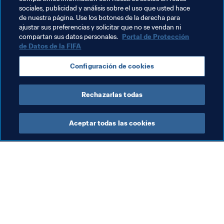
Liga de España: 
1
(2016/2017)
sociales, publicidad y análisis sobre el uso que usted hace
de nuestra página. Use los botones de la derecha para
ajustar sus preferencias y solicitar que no se vendan ni
compartan sus datos personales.
Portal de Protección
de Datos de la FIFA
Temas relacionados
Configuración de cookies
España
Rechazarlas todas
Aceptar todas las cookies
La labor de la FIFA
Visite también
Legal
Todos los temas y las 
noticias relacionadas con 
Sistema de traspasos