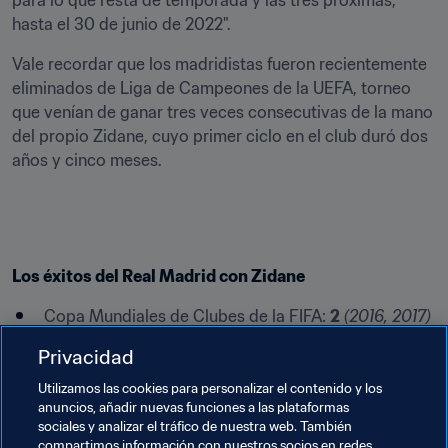
para lo que resta de temporada y las tres próximas, 
hasta el 30 de junio de 2022".
Vale recordar que los madridistas fueron recientemente 
eliminados de Liga de Campeones de la UEFA, torneo 
que venían de ganar tres veces consecutivas de la mano 
del propio Zidane, cuyo primer ciclo en el club duró dos 
años y cinco meses.
Los éxitos del Real Madrid con Zidane
Copa Mundiales de Clubes de la FIFA: 
2
(2016,
2017)
Liga de Campeones de la UEFA: 
3
(2015/16, 2016/17, 
Privacidad
2017/18)
Utilizamos las cookies para personalizar el contenido y los
Supercopa de Europa: 
2
(2016, 2017)
anuncios, añadir nuevas funciones a las plataformas
Supercopa de España: 
1
(2017)
sociales y analizar el tráfico de nuestra web. También
compartimos información con nuestros socios en redes