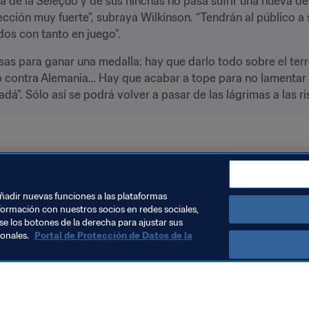
a de la 
Seleção
 y de sus hinchas no pasa sufrir una nueva des
ción muy fuerte”, subraya Wilkinson. “Tendrán al público a su
dos con tanto en juego”.
as para ganar una medalla: hay que darlo todo sobre el terre
 contra Alemania… Hay que acabar a tope para no lamentar 
á”. Sólo así se podrá volver a pasar de las lágrimas a las 
anada
añadir nuevas funciones a las plataformas
formación con nuestros socios en redes sociales,
se los botones de la derecha para ajustar sus
sonales.
Portal de Protección de Datos de la