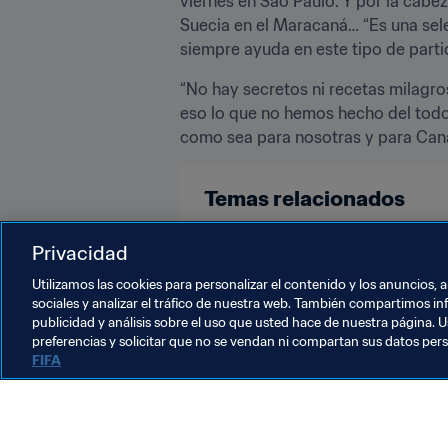
viernes en São Paulo. Y por la cabez
Suecia en el Maracaná… “Es una selec
siempre ayuda en este tipo de parti
“No hay secretos ni recetas milagros
eso lo que no hemos hecho del todo
como sea para nosotras y para Canad
Temas relacionados
Competiciones
Concacaf
C
Privacidad
Utilizamos las cookies para personalizar el contenido y los anuncios, 
sociales y analizar el tráfico de nuestra web. También compartimos in
publicidad y análisis sobre el uso que usted hace de nuestra página. U
preferencias y solicitar que no se vendan ni compartan sus datos per
FIFA