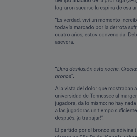
tiempo añadido de la prórroga (3-4
lograron sacarse la espina de esa a
“Es verdad, viví un momento increíbl
todavía marcado por la derrota sufr
cuatro años; estoy convencida. Debe
asevera.
“
Dura desilusión esta noche. Gracia
bronce
”.
A la vista del dolor que mostraban 
universidad de Tennessee al margen d
jugadora, da lo mismo: no hay nada 
a las jugadoras un tiempo suficiente 
después, ¡a trabajar!”.
El partido por el bronce se adivina 