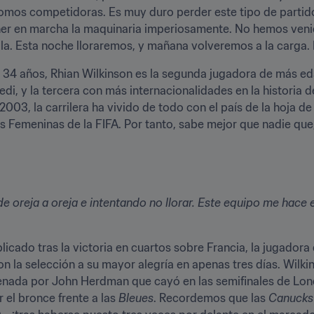
Somos competidoras. Es muy duro perder este tipo de partido
r en marcha la maquinaria imperiosamente. No hemos venido
la. Esta noche lloraremos, y mañana volveremos a la carga. 
s 34 años, Rhian Wilkinson es la segunda jugadora de más edad
di, y la tercera con más internacionalidades en la historia 
003, la carrilera ha vivido de todo con el país de la hoja de
emeninas de la FIFA. Por tanto, sabe mejor que nadie que, en 
de oreja a oreja e intentando no llorar. Este equipo me hace 
licado tras la victoria en cuartos sobre Francia, la jugador
 la selección a su mayor alegría en apenas tres días. Wilkins
renada por John Herdman que cayó en las semifinales de Londr
el bronce frente a las 
Bleues
. Recordemos que las 
Canucks