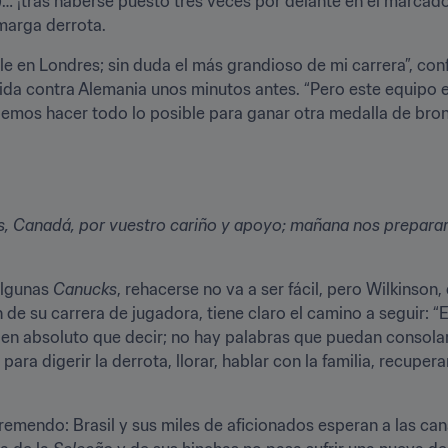
)… ¡tras haberse puesto tres veces por delante en el marcad
marga derrota.
e en Londres; sin duda el más grandioso de mi carrera”, confi
ida contra Alemania unos minutos antes. “Pero este equipo e
mos hacer todo lo posible para ganar otra medalla de bronce 
s, Canadá, por vuestro cariño y apoyo; mañana nos preparare
algunas 
Canucks
, rehacerse no va a ser fácil, pero Wilkinson,
e su carrera de jugadora, tiene claro el camino a seguir: “E
en absoluto que decir; no hay palabras que puedan consolar”,
para digerir la derrota, llorar, hablar con la familia, recupe
tremendo: Brasil y sus miles de aficionados esperan a las can