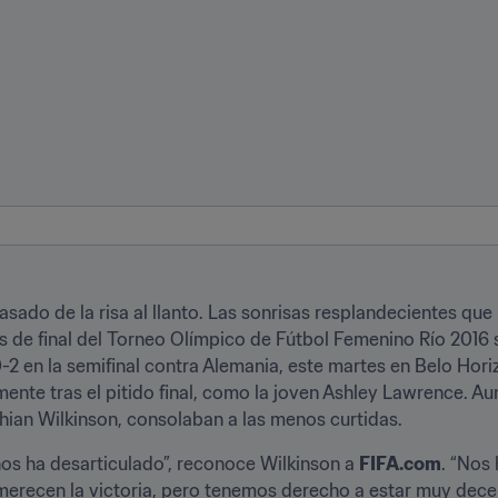
ado de la risa al llanto. Las sonrisas resplandecientes que l
os de final del Torneo Olímpico de Fútbol Femenino Río 2016
0-2 en la semifinal contra Alemania, este martes en Belo Hor
ente tras el pitido final, como la joven Ashley Lawrence. A
Rhian Wilkinson, consolaban a las menos curtidas.
nos ha desarticulado”, reconoce Wilkinson a 
FIFA.com
. “Nos 
merecen la victoria, pero tenemos derecho a estar muy decep