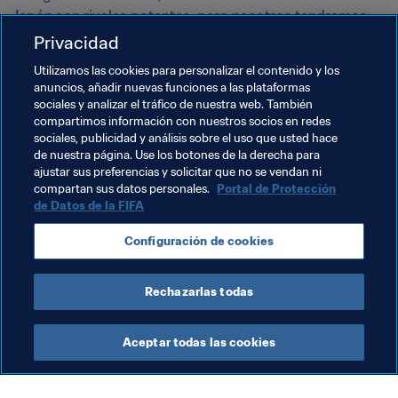
Japón son rivales potentes, pero nosotros tendremos 
nuestras opciones, siempre que lo hagamos bien. Si 
Privacidad
hacemos bien nuestro trabajo y jugamos a nuestro 
Utilizamos las cookies para personalizar el contenido y los
mejor nivel, las oportunidades vendrán. El sueño de todo 
anuncios, añadir nuevas funciones a las plataformas
futbolista es disputar el Mundial, y sin duda vamos a 
sociales y analizar el tráfico de nuestra web. También
hacer todo lo posible por conseguirlo", concluye.
compartimos información con nuestros socios en redes
sociales, publicidad y análisis sobre el uso que usted hace
de nuestra página. Use los botones de la derecha para
ajustar sus preferencias y solicitar que no se vendan ni
Temas relacionados
compartan sus datos personales.
Portal de Protección
de Datos de la FIFA
Copa Mundial de la FIFA Catar 2022™
China PR
Configuración de cookies
AFC
Rechazarlas todas
Aceptar todas las cookies