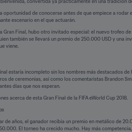
e bienvenida, convertida ya prácticamente en una tradición d
a oportunidad de conocerse antes de que empiece a rodar el b
nante escenario en el que actuarán.
 Gran Final, hubo otro invitado especial: el nuevo trofeo de
uien también se llevará un premio de 250.000 USD y una invi
ue viene.
Final estaría incompleto sin los nombres más destacados de 
ros de ceremonias, así como los comentaristas Brandon Smith
rantes días que nos esperan.
ones acerca de esta Gran Final de la FIFA eWorld Cup 2018.
as
 de años, el ganador recibía un premio en metálico de 20.0
50.000. El torneo ha crecido mucho. Hay más competencia, 