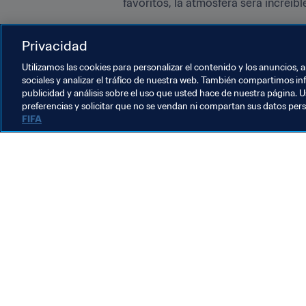
favoritos, la atmósfera será increíble
“Los eDeportes han crecido enormem
Privacidad
Ahora los pasan por televisión y ad
Se ha transformado en algo global, 
Utilizamos las cookies para personalizar el contenido y los anuncios, 
sociales y analizar el tráfico de nuestra web. También compartimos in
publicidad y análisis sobre el uso que usted hace de nuestra página. U
preferencias y solicitar que no se vendan ni compartan sus datos per
FIFA
La labor de la FIFA
Legal
Sistema de traspasos
Fútbol femenino
Promoción del fútbol
Innovación