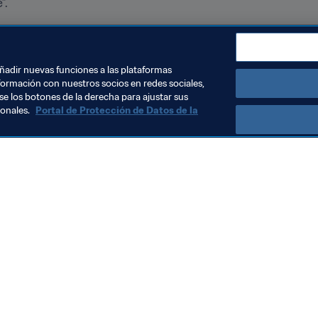
”.
ente en los últimos años. El número de personas que ve es
emás son transmitidos a través de las redes sociales. Esto 
todo el mundo puede mirarlo”.
añadir nuevas funciones a las plataformas
formación con nuestros socios en redes sociales,
se los botones de la derecha para ajustar sus
sonales.
Portal de Protección de Datos de la
Visite también
Todos los temas y las noticias relacionadas con FIFA
Reportes y documentos
Fundación FIFA
FIFA Museum
Trabaja con nosotros