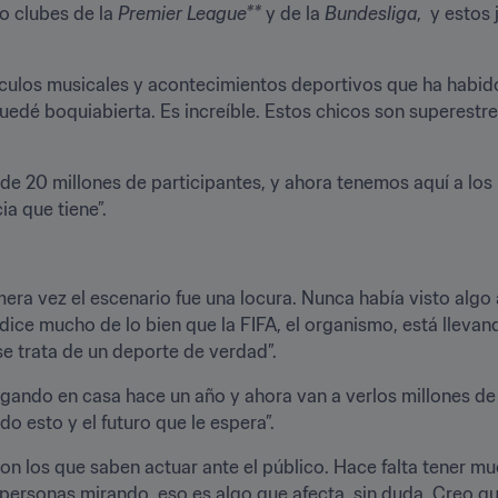
o clubes de la 
Premier League**
 y de la 
Bundesliga
,  y esto
culos musicales y acontecimientos deportivos que ha habido 
dé boquiabierta. Es increíble. Estos chicos son superestrel
 de 20 millones de participantes, y ahora tenemos aquí a los
ia que tiene”.
mera vez el escenario fue una locura. Nunca había visto algo
ice mucho de lo bien que la FIFA, el organismo, está llevand
 trata de un deporte de verdad”.
ando en casa hace un año y ahora van a verlos millones de 
 esto y el futuro que le espera”.
n los que saben actuar ante el público. Hace falta tener m
de personas mirando, eso es algo que afecta, sin duda. Creo qu