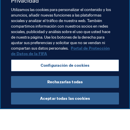
Privacidad
trabajo lo haces antes, porque tu influencia durante el 
partido es limitada. Si el genio de la botella ofreciese 
Utilizamos las cookies para personalizar el contenido y los
concederme un deseo, pediría volver a ser joven y tener 
anuncios, añadir nuevas funciones a las plataformas
sociales y analizar el tráfico de nuestra web. También
la oportunidad de jugar un Mundial hoy en día.
compartimos información con nuestros socios en redes
sociales, publicidad y análisis sobre el uso que usted hace
de nuestra página. Use los botones de la derecha para
ajustar sus preferencias y solicitar que no se vendan ni
Temas relacionados
compartan sus datos personales.
Portal de Protección
de Datos de la FIFA
Organización
Configuración de cookies
Copa Mundial Femenina de la FIFA 1991
UEFA
Rechazarlas todas
Aceptar todas las cookies